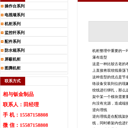
操作台系列
电视墙系列
机柜系列
监控杆系列
配件系列
防水箱系列
机柜整理中重要的一
瀑布造型
屏蔽机柜
这是一种比较古老的
图腾机柜
上直接将双绞线垂荡下
这种造型的优点是节
联系方式
络设备安装到位的现
绞线进行绑扎，那么
相与钣金制品
架中某一个模块需要
向没有光源，造成端
联系人：田经理
逆向理线
手 机：15587158808
逆向理线是在配线架
线，同时桥架内也进
微 信：15587158808